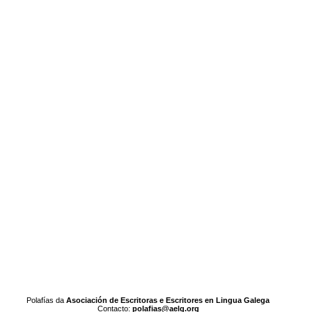
Polafías da
Asociación de Escritoras e Escritores en Lingua Galega
Contacto:
polafias@aelg.org