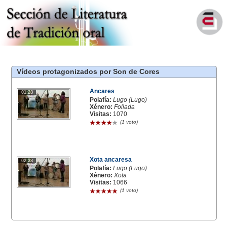
Vídeos protagonizados por Son de Cores
Ancares
01:28
Polafía:
Lugo (Lugo)
Xénero:
Foliada
Visitas:
1070
(1 voto)
Xota ancaresa
02:38
Polafía:
Lugo (Lugo)
Xénero:
Xota
Visitas:
1066
(1 voto)