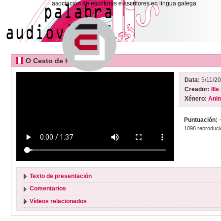
asociación de escritoras e escritores en lingua galega
O Cesto de Patacas
Data:
5/11/2
Creador:
Ill
Xénero:
Ani
Puntuación:
1098 reproduci
Texto de presentación
Comentarios
Vídeos relacionados