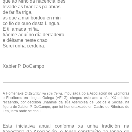
que ao Miño da nacencia ides,
levade as brancas palabras
de fariña triga,
as que a mai bordou en min
co fío de ouro desta Lingua.
E ti, amada miña,
tráeme aquí no día derradeiro
e déitame neste chao.
Serei unha cerdeira.
Xabier P. DoCampo
A Homenaxe
O Escritor na súa Terra
, impulsada pola Asociación de Escritoras
e Escritores en Lingua Galega (AELG), chegou este ano á súa XX edición
recaendo, por decisión unánime da súa Asemblea de Socios e Socias, na
figura de Xabier P. DoCampo, que foi homenaxeado en Castro de Ribeiras de
Lea, terra onde se criou.
Esta iniciativa anual conforma xa unha tradición na
traxectoria da Asociación, e tense constituído ao longo de