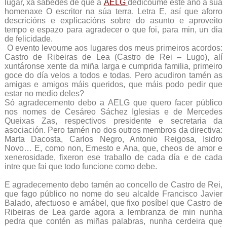
lugar, xa sabedes de que a
AELG
dedicoume este ano a súa
homenaxe O escritor na súa terra. Letra E, así que aforro
descricións e explicacións sobre do asunto e aproveito
tempo e espazo para agradecer o que foi, para min, un dia
de felicidade.
O evento levoume aos lugares dos meus primeiros acordos:
Castro de Ribeiras de Lea (Castro de Rei – Lugo), alí
xuntáronse xente da miña larga e cumprida familia, primeiro
goce do día velos a todos e todas. Pero acudiron tamén as
amigas e amigos máis queridos, que máis podo pedir que
estar no medio deles?
Só agradecemento debo a AELG que quero facer público
nos nomes de Cesáreo Sáchez Iglesias e de Mercedes
Queixas Zas, respectivos presidente e secretaria da
asociación. Pero tamén no dos outros membros da directiva:
Marta Dacosta, Carlos Negro, Antonio Reigosa, Isidro
Novo… E, como non, Ernesto e Ana, que, cheos de amor e
xenerosidade, fixeron ese traballo de cada día e de cada
intre que fai que todo funcione como debe.
E agradecemento debo tamén ao concello de Castro de Rei,
que fago público no nome do seu alcalde Francisco Javier
Balado, afectuoso e amábel, que fixo posíbel que Castro de
Ribeiras de Lea garde agora a lembranza de min nunha
pedra que contén as miñas palabras, nunha cerdeira que