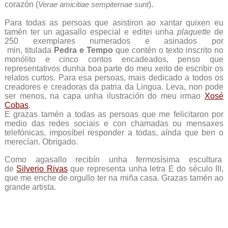
corazón (
Verae amicitiae sempiternae sunt
).
Para todas as persoas que asistiron ao xantar quixen eu
tamén ter un agasallo especial e editei unha
plaquette
de
250 exemplares numerados e asinados por
min,
titulada
Pedra e Tempo
que contén o texto inscrito no
monólito e cinco contos encadeados, penso que
representativos dunha boa parte do meu xeito de escribir os
relatos curtos. Para esa persoas, mais dedicado a todos os
creadores e creadoras da patria da Lingua. Leva, non pode
ser menos, na capa unha ilustración do meu irmao
Xosé
Cobas
.
E grazas tamén a todas as persoas que me felicitaron por
medio das redes sociais e con chamadas ou mensaxes
telefónicas, imposíbel responder a todas, aínda que ben o
merecían. Obrigado.
Como agasallo recibín unha fermosísima escultura
de
Silverio Rivas
que representa unha letra E do século III,
que me enche de orgullo ter na miña casa. Grazas tamén ao
grande artista.