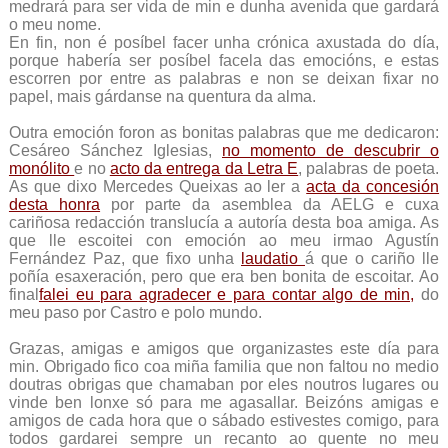
medrará para ser vida de min e dunha avenida que gardará
o meu nome.
En fin, non é posíbel facer unha crónica axustada do día,
porque habería ser posíbel facela das emocións, e estas
escorren por entre as palabras e non se deixan fixar no
papel, mais gárdanse na quentura da alma.
Outra emoción foron as bonitas palabras que me dedicaron:
Cesáreo Sánchez Iglesias,
no momento de descubrir o
monólito
e no
acto da entrega da Letra E
, palabras de poeta.
As que dixo Mercedes Queixas ao ler a
acta da concesión
desta honra
por parte da asemblea da AELG e cuxa
cariñosa redacción translucía a autoría desta boa amiga. As
que lle escoitei con emoción ao meu irmao Agustín
Fernández Paz, que fixo unha
laudatio
á que o cariño lle
poñía esaxeración, pero que era ben bonita de escoitar. Ao
final
falei eu para agradecer e para contar algo de min,
do
meu paso por Castro e polo mundo.
Grazas, amigas e amigos que organizastes este día para
min. Obrigado fico coa miña familia que non faltou no medio
doutras obrigas que chamaban por eles noutros lugares ou
vinde ben lonxe só para me agasallar. Beizóns amigas e
amigos de cada hora que o sábado estivestes comigo, para
todos gardarei sempre un recanto ao quente no meu