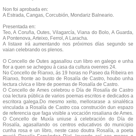
Non foi aprobada en:
A Estrada, Cangas, Corcubión, Mondariz Balneario.
Presentada en:
Teo, A Coruña, Outes, Vilagarcía, Viana do Bolo, A Guarda,
A Pontenova, Arteixo, Ferrol, A Laracha.
A listaxe irá aumentando nos próximos días segundo se
vaian celebrando os plenos.
O Concello de Outes agasallou cun libro en galego e unha
flor a quen se achegou á casa da cultura ovenres 24.
No Concello de Rianxo, ás 19 horas no Paseo da Ribeira en
Rianxo, fronte ao busto de Rosalía de Castro, houbo unha
lectura cívica e libre de poemas de Rosalía de Castro.
O Concello de Ames celebrou o Día de Rosalía de Castro
coa lectura pública de varios poemas escritos e dedicados a
escritora galega.Do mesmo xeito, mellorarase a sinalética
vinculada a Rosalía de Castro coa construción dun espazo
de referencia que faga visible a vocación rosaliana de Ames.
O Concello de Muxía uniuse á celebración do Día de
Rosalía, agasallando os centros educativos do municipio
cunha rosa e un libro, neste caso doutra Rosalía, a poeta