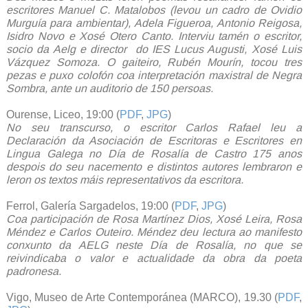
escritores Manuel C. Matalobos (levou un cadro de Ovidio
Murguía para ambientar), Adela Figueroa, Antonio Reigosa,
Isidro Novo e Xosé Otero Canto. Interviu tamén o escritor,
socio da Aelg e director do IES Lucus Augusti, Xosé Luis
Vázquez Somoza. O gaiteiro, Rubén Mourín, tocou tres
pezas e puxo colofón coa interpretación maxistral de Negra
Sombra, ante un auditorio de 150 persoas.
Ourense, Liceo, 19:00 (
PDF
,
JPG
)
No seu transcurso, o escritor Carlos Rafael leu a
Declaración da Asociación de Escritoras e Escritores en
Lingua Galega no Día de Rosalía de Castro 175 anos
despois do seu nacemento e distintos autores lembraron e
leron os textos máis representativos da escritora.
Ferrol, Galería Sargadelos, 19:00 (
PDF
,
JPG
)
Coa participación de Rosa Martínez Dios, Xosé Leira, Rosa
Méndez e Carlos Outeiro. Méndez deu lectura ao manifesto
conxunto da AELG neste Día de Rosalía, no que se
reivindicaba o valor e actualidade da obra da poeta
padronesa.
Vigo, Museo de Arte Contemporánea (MARCO), 19.30 (
PDF
,