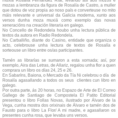
muxiá Rosalía Fernández Rial, levando así aos mozos e
mozas a lembranza da figura de Rosalía de Castro, a muller
que dotou de voz propia ao noso país e converteuse no mito
máis relevante e universal da Galicia moderna, xunto aos
versos dunha moza muxiá como exemplo das novas
xeneracións na creación literaria en galego.
No Concello de Redondela houbo unha lectura pública de
textos da autora en Radio Redondela.
No Carballiño, diante do Casino, entidade que organiza o
acto, celebrouse unha lectura de textos de Rosalía e
sorteouse un libro entre os/as participantes.
Tamén as librarías se sumaron a esta xornada; así, por
exemplo, Aira das Letras, de Allariz, regalou unha flor a quen
comprara un libro os días 24, 25 e 26.
En Sabaríns, Baiona, o Mercado da Tía Ni celebrou o día de
Rosalía agasallando a todos os seus clientes cun libro en
galego.
Por outra parte, ás 20 horas, no Espazo de Arte de El Correo
Gallego de Santiago de Compostela El Patito Editorial
presentou o libro Follas Novas, ilustrado por Álvaro de la
Vega, cunha mostra dos orixinais de Álvaro e tamén dos de
Fausto para o libro La Flor/ A mi madre, e agasallaron os
presentes cunha rosa, que levaba uns versos.