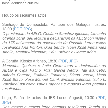
nosa identidade cultural.
Houbo os seguintes actos:
Santiago de Compostela, Panteón dos Galegos Ilustres,
18:00 (
PDF
,
JPG
)
O presidente da AELG, Cesáreo Sánchez Iglesias, fixo unha
ofrenda floral, deu lectura á declaración da AELG con motivo
do 175 aniversario do nacemento de Rosalía. Leron textos
rosalianos Ana Pontón, Uxía Senlle, Xoán Xosé Fernández
Abella, Marilar Aleixandre, Edu Estévez e Carme Adán
A Coruña, Kiosko Alfonso, 18:30 (
PDF
,
JPG
)
Mercedes Queixas e Antía Otero leron a declaración da
AELG e Olga Patiño, Pilar García Negro, Tati Mancebo,
Alfredo Ferreiro, Estíbaliz Espinosa, Diana Varela, María
Xosé Bravo, Xosé Manuel Carril, Ermitas Valencia, Xulio L.
Valcárcel así como varios rapaces e rapazas leron poemas
rosalianos.
Lugo, Salón de actos do IES Lucus Augusti, 10:30 (
PDF
,
JPG
)
Dez mozos e mozas leron poemas rosalianos. Tamén os