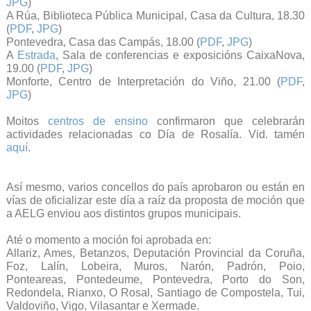
JPG
)
A Rúa, Biblioteca Pública Municipal, Casa da Cultura, 18.30
(
PDF
,
JPG
)
Pontevedra, Casa das Campás, 18.00 (
PDF
,
JPG
)
A
Estrada
, Sala de conferencias e exposicións CaixaNova,
19.00 (
PDF
,
JPG
)
Monforte, Centro de Interpretación do Viño, 21.00 (
PDF
,
JPG
)
Moitos
centros de ensino
confirmaron que celebrarán
actividades relacionadas co Día de Rosalía. Vid. tamén
aquí
.
Así mesmo, varios concellos do país aprobaron ou están en
vías de oficializar este día a raíz da proposta de moción que
a AELG enviou aos distintos grupos municipais.
Até o momento a moción foi aprobada en:
Allariz, Ames, Betanzos, Deputación Provincial da Coruña,
Foz, Lalín, Lobeira, Muros, Narón, Padrón, Poio,
Ponteareas, Pontedeume, Pontevedra, Porto do Son,
Redondela, Rianxo, O Rosal, Santiago de Compostela, Tui,
Valdoviño, Vigo, Vilasantar e Xermade.