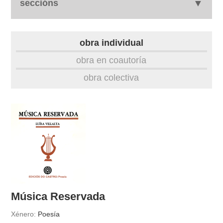
seccións
biografía
obra individual
obra
obra en coautoría
obra colectiva
fototeca
videoteca
outros docs
Música Reservada
Xénero:
Poesía