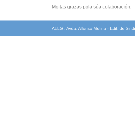
Moitas grazas pola súa colaboración.
AELG : Avda. Alfonso Molina - Edif. de Sindi