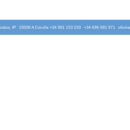
catos, 8º
15008 A Coruña +34 981 133 233
+34 696 581 971
oficin