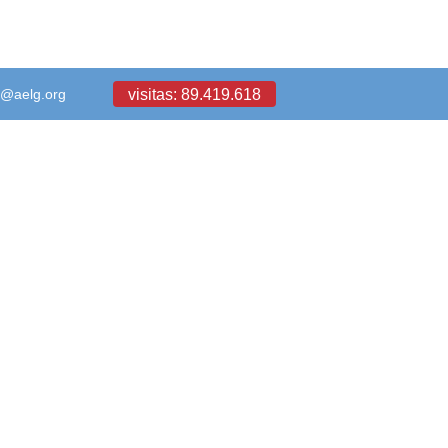
visitas: 89.419.618
a@aelg.org