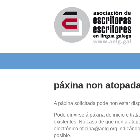
páxina non atopad
A páxina solicitada pode non estar dis
Pode dirixirse á páxina de
inicio
e trat
existentes. No caso de que non a atope
electrónico
oficina@aelg.org
indicándo
posible.