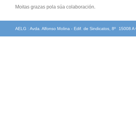
Moitas grazas pola súa colaboración.
AELG : Avda. Alfonso Molina - Edif. de Sindicatos, 8º
15008 A