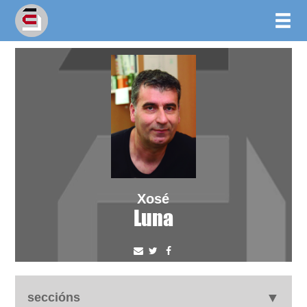
Xosé
Luna
seccións