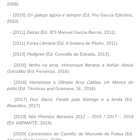
2008).
- [2010]
En galego agora e sempre
(Ed. Pío García Edicións,
2010).
- [2011]
Dairas
(Ed. IES Manuel García Barros, 2011).
- [2011]
Forxa Literaria
(Ed. A Solaina de Piloño, 2011).
- [2013]
Pedigree
(Ed. Concello da Estrada, 2013).
- [2016]
Verbo na arria. Homenaxe literaria a Xohán Xesús
González
(Ed. Fervenza, 2016).
- [2016]
Homenaxe a Olimpio Arca Caldas. Un Mestre do
pobo
(Ed. Técnicas and Gramaxe, SL, 2016).
- [2017]
Pico Sacro. Ferido polo lóstrego e a lenda
(Ed.
Alvarellos, 2017).
- [2019]
Nós Premios literarios 2012 – 2015 / 2017 – 2019
(Ed. ASPAMITE, 2019).
- [2020]
Cancioneiro do Camiño
, de Manoele de Felisa (Ed.
Artesón Produccións, 2020).