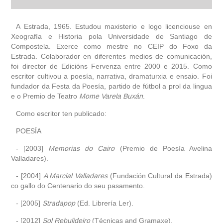
biografía
A Estrada, 1965. Estudou maxisterio e logo licenciouse en
Xeografía e Historia pola Universidade de Santiago de
Compostela. Exerce como mestre no CEIP do Foxo da
obra
Estrada. Colaborador en diferentes medios de comunicación,
foi director de Edicións Fervenza entre 2000 e 2015. Como
fototeca
escritor cultivou a poesía, narrativa, dramaturxia e ensaio. Foi
fundador da Festa da Poesía, partido de fútbol a prol da lingua
e o Premio de Teatro
outros docs
Mome Varela Buxán
.
Como escritor ten publicado:
POESÍA
- [2003]
Memorias do Cairo
(Premio de Poesía Avelina
Valladares).
- [2004]
A Marcial Valladares
(Fundación Cultural da Estrada)
co gallo do Centenario do seu pasamento.
- [2005]
Stradapop
(Ed. Librería Ler).
- [2012]
Sol Rebulideiro
(Técnicas and Gramaxe).