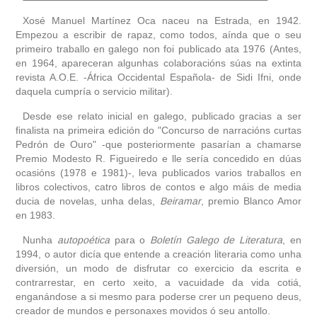
Xosé Manuel Martínez Oca naceu na Estrada, en 1942.
obra
Empezou a escribir de rapaz, como todos, aínda que o seu
primeiro traballo en galego non foi publicado ata 1976 (Antes,
fototeca
en 1964, apareceran algunhas colaboracións súas na extinta
revista A.O.E. -África Occidental Española- de Sidi Ifni, onde
daquela cumpría o servicio militar).
videoteca
Desde ese relato inicial en galego, publicado gracias a ser
finalista na primeira edición do "Concurso de narracións curtas
outros docs
Pedrón de Ouro" -que posteriormente pasarían a chamarse
Premio Modesto R. Figueiredo e lle sería concedido en dúas
ocasións (1978 e 1981)-, leva publicados varios traballos en
libros colectivos, catro libros de contos e algo máis de media
ducia de novelas, unha delas,
Beiramar
, premio Blanco Amor
en 1983.
Nunha
autopoética
para o
Boletín Galego de Literatura
, en
1994, o autor dicía que entende a creación literaria como unha
diversión, un modo de disfrutar co exercicio da escrita e
contrarrestar, en certo xeito, a vacuidade da vida cotiá,
enganándose a si mesmo para poderse crer un pequeno deus,
creador de mundos e personaxes movidos ó seu antollo.