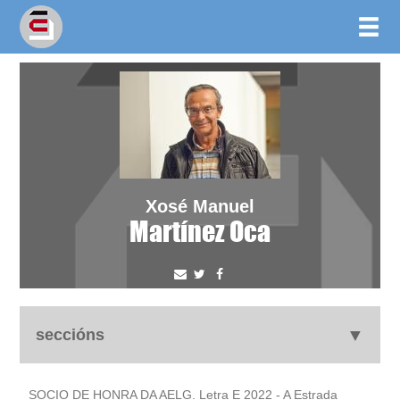
Xosé Manuel
Martínez Oca
seccións
autobiografía
SOCIO DE HONRA DA AELG. Letra E 2022 - A Estrada