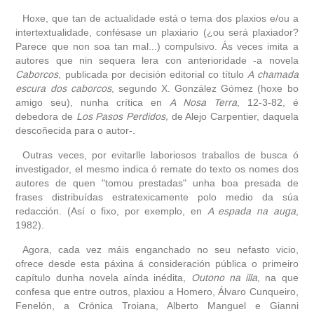
Hoxe, que tan de actualidade está o tema dos plaxios e/ou a
intertextualidade, confésase un plaxiario (¿ou será plaxiador?
Parece que non soa tan mal...) compulsivo. Ás veces imita a
autores que nin sequera lera con anterioridade -a novela
Caborcos
, publicada por decisión editorial co título
A chamada
escura dos caborcos
, segundo X. González Gómez (hoxe bo
amigo seu), nunha crítica en
A Nosa Terra
, 12-3-82, é
debedora de
Los Pasos Perdidos,
de Alejo Carpentier, daquela
descoñecida para o autor-.
Outras veces, por evitarlle laboriosos traballos de busca ó
investigador, el mesmo indica ó remate do texto os nomes dos
autores de quen "tomou prestadas" unha boa presada de
frases distribuídas estratexicamente polo medio da súa
redacción. (Así o fixo, por exemplo, en
A espada na auga
,
1982).
Agora, cada vez máis enganchado no seu nefasto vicio,
ofrece desde esta páxina á consideración pública o primeiro
capítulo dunha novela aínda inédita,
Outono na illa
, na que
confesa que entre outros, plaxiou a Homero, Álvaro Cunqueiro,
Fenelón, a Crónica Troiana, Alberto Manguel e Gianni