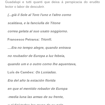
Guadalupi e tutti quanti que deixa á perspicacia do erudito
lector o labor de descubrir.
(...già il Sole al Toro l'uno e l'altro corno
scaldava, e la fanciulla de Titone
correa gelata al suo usato soggiorno.
Francesco Petrarca:
Trionfi.
....Era no tempo alegre, quando entrava
no roubador de Europa a luz febeia,
quando um e o outro corno lhe aquentava,
Luís de Camões:
Os Lusiadas.
Era del año la estación florida
en que el mentido robador de Europa
-media luna las armas de su frente,
y el Sol todos los rayos de su pelo-,