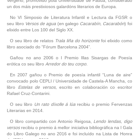
Vergerio, promovido pola Universidade de Padua, considerado
un dos máis prestixiosos galardóns literarios de Europa.
No VI Simposio de Literatura Infantil e Lectura da FGSR o
seu libro
Versos de agua
(en galego
Cacarabín, Cacarabón
) foi
elixido entre Los 100 del Siglo XX.
O seu libro de relatos
Trala liña do horizonte
foi elixido como
libro asociado do “Fórum Barcelona 2004”.
Gañou no ano 2006 o I Premio Illas Sisargas de Poesía
erótica co seu libro
Arredor do teu corpo.
En 2007 gañou o Premio de poesía infantil “Luna de aire”
convocado polo CEPLI / Universidade de Castela-A Mancha, co
libro
Estelas de versos,
escrito en colaboración co escritor
Rafael Cruz-Contarini.
O seu libro
Un rato díxolle á lúa
recibiu o premio Fervenzas
Literarias en 2014.
O libro compartido con Antonio Reigosa,
Lendo lendas, digo
versos
recibiu o premio á mellor iniciativa bibliográfica na I Gala
do Libro Galego no ano 2016 e foi incluído na Lista de Honra