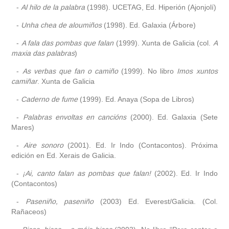
-
Al hilo de la palabra
(1998). UCETAG, Ed. Hiperión (Ajonjolí)
-
Unha chea de aloumiños
(1998). Ed. Galaxia (Árbore)
-
A fala das pombas que falan
(1999). Xunta de Galicia (col.
A
maxia das palabras
)
-
As verbas que fan o camiño
(1999). No libro
Imos xuntos
camiñar
. Xunta de Galicia
-
Caderno de fume
(1999). Ed. Anaya (Sopa de Libros)
-
Palabras envoltas en cancións
(2000). Ed. Galaxia (Sete
Mares)
-
Aire sonoro
(2001). Ed. Ir Indo (Contacontos). Próxima
edición en Ed. Xerais de Galicia.
-
¡Ai, canto falan as pombas que falan!
(2002). Ed. Ir Indo
(Contacontos)
-
Paseniño, paseniño
(2003) Ed. Everest/Galicia. (Col.
Rañaceos)