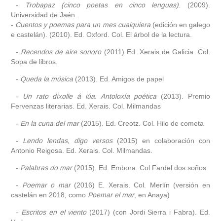
-
Trobapaz (cinco poetas en cinco lenguas)
. (2009).
Universidad de Jaén.
-
Cuentos y poemas para un mes cualquiera
(edición en galego
e castelán). (2010). Ed. Oxford. Col. El árbol de la lectura.
-
Recendos de aire sonoro
(2011) Ed. Xerais de Galicia. Col.
Sopa de libros.
-
Queda la música
(2013). Ed. Amigos de papel
-
Un rato díxolle á lúa. Antoloxía poética
(2013). Premio
Fervenzas literarias. Ed. Xerais. Col. Milmandas
-
En la cuna del mar
(2015). Ed. Creotz. Col. Hilo de cometa
-
Lendo lendas, digo versos
(2015) en colaboración con
Antonio Reigosa. Ed. Xerais. Col. Milmandas.
-
Palabras do mar
(2015). Ed. Embora. Col Fardel dos soños
-
Poemar o mar
(2016) E. Xerais. Col. Merlín (versión en
castelán en 2018, como
Poemar el mar
, en Anaya)
-
Escritos en el viento
(2017) (con Jordi Sierra i Fabra). Ed.