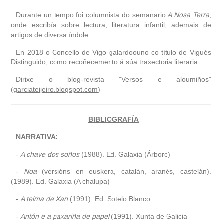
Durante un tempo foi columnista do semanario
A Nosa Terra
,
onde escribía sobre lectura, literatura infantil, ademais de
artigos de diversa índole.
En 2018 o Concello de Vigo galardoouno co título de Vigués
Distinguido, como recoñecemento á súa traxectoria literaria.
Dirixe o blog-revista "Versos e aloumiños"
(
garciateijeiro.blogspot.com
)
BIBLIOGRAFÍA
NARRATIVA:
-
A chave dos soños
(1988). Ed. Galaxia (Árbore)
-
Noa
(versións en euskera, catalán, aranés, castelán).
(1989). Ed. Galaxia (A chalupa)
-
A teima de Xan
(1991). Ed. Sotelo Blanco
-
Antón e a paxariña de papel
(1991). Xunta de Galicia