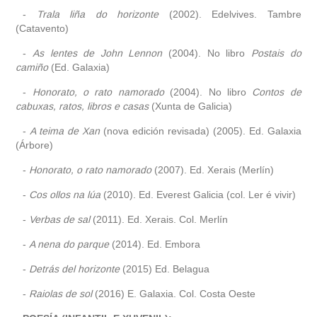
-
Trala liña do horizonte
(2002). Edelvives. Tambre
(Catavento)
-
As lentes de John Lennon
(2004). No libro
Postais do
camiño
(Ed. Galaxia)
-
Honorato, o rato namorado
(2004). No libro
Contos de
cabuxas, ratos, libros e casas
(Xunta de Galicia)
-
A teima de Xan
(nova edición revisada) (2005). Ed. Galaxia
(Árbore)
-
Honorato, o rato namorado
(2007). Ed. Xerais (Merlín)
-
Cos ollos na lúa
(2010). Ed. Everest Galicia (col. Ler é vivir)
-
Verbas de sal
(2011). Ed. Xerais. Col. Merlín
-
A nena do parque
(2014). Ed. Embora
-
Detrás del horizonte
(2015) Ed. Belagua
-
Raiolas de sol
(2016) E. Galaxia. Col. Costa Oeste