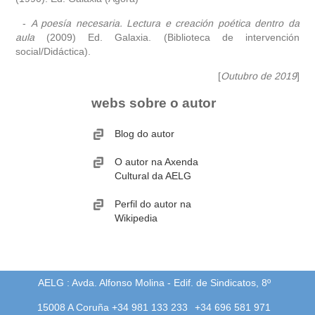
-
A poesía necesaria. Lectura e creación poética dentro da
aula
(2009) Ed. Galaxia. (Biblioteca de intervención
social/Didáctica).
[
Outubro de 2019
]
webs sobre o autor
Blog do autor
O autor na Axenda
Cultural da AELG
Perfil do autor na
Wikipedia
AELG : Avda. Alfonso Molina - Edif. de Sindicatos, 8º
15008 A Coruña +34 981 133 233
+34 696 581 971