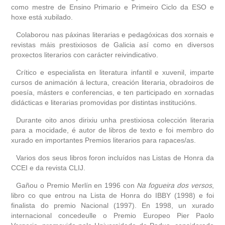
como mestre de Ensino Primario e Primeiro Ciclo da ESO e
hoxe está xubilado.
obra
Colaborou nas páxinas literarias e pedagóxicas dos xornais e
fototeca
revistas máis prestixiosos de Galicia así como en diversos
proxectos literarios con carácter reivindicativo.
videoteca
Crítico e especialista en literatura infantil e xuvenil, imparte
cursos de animación á lectura, creación literaria, obradoiros de
poesía, másters e conferencias, e ten participado en xornadas
outros docs
didácticas e literarias promovidas por distintas institucións.
Durante oito anos dirixiu unha prestixiosa colección literaria
para a mocidade, é autor de libros de texto e foi membro do
xurado en importantes Premios literarios para rapaces/as.
Varios dos seus libros foron incluídos nas Listas de Honra da
CCEI e da revista CLIJ.
Gañou o Premio Merlín en 1996 con
Na fogueira dos versos
,
libro co que entrou na Lista de Honra do IBBY (1998) e foi
finalista do premio Nacional (1997). En 1998, un xurado
internacional concedeulle o Premio Europeo Pier Paolo