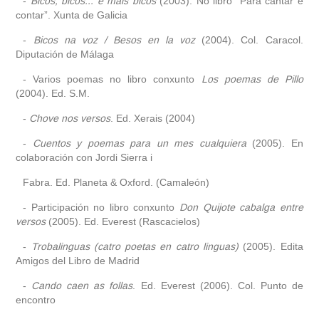
-
Bicos, bicos... e máis bicos
(2003). No libro “Para cantar e
contar”. Xunta de Galicia
-
Bicos na voz / Besos en la voz
(2004). Col. Caracol.
Diputación de Málaga
- Varios poemas no libro conxunto
Los poemas de Pillo
(2004). Ed. S.M.
-
Chove nos versos
. Ed. Xerais (2004)
-
Cuentos y poemas para un mes cualquiera
(2005). En
colaboración con Jordi Sierra i
Fabra. Ed. Planeta & Oxford. (Camaleón)
- Participación no libro conxunto
Don Quijote cabalga entre
versos
(2005). Ed. Everest (Rascacielos)
-
Trobalinguas (catro poetas en catro linguas)
(2005). Edita
Amigos del Libro de Madrid
-
Cando caen as follas
. Ed. Everest (2006). Col. Punto de
encontro