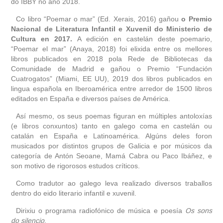
do IBBY no ano 2018.
Co libro “Poemar o mar” (Ed. Xerais, 2016) gañou
o Premio
Nacional de Literatura Infantil e Xuvenil do Ministerio de
Cultura en 2017.
A edición en castelán deste poemario,
“Poemar el mar” (Anaya, 2018) foi elixida entre os mellores
libros publicados en 2018 pola Rede de Bibliotecas da
Comunidade de Madrid e gañou o Premio “Fundación
Cuatrogatos” (Miami, EE UU), 2019 dos libros publicados en
lingua española en Iberoamérica entre arredor de 1500 libros
editados en España e diversos países de América.
Así mesmo, os seus poemas figuran en múltiples antoloxías
(e libros conxuntos) tanto en galego coma en castelán ou
catalán en España e Latinoamérica. Algúns deles foron
musicados por distintos grupos de Galicia e por músicos da
categoría de Antón Seoane, Mamá Cabra ou Paco Ibáñez, e
son motivo de rigorosos estudos críticos.
Como tradutor ao galego leva realizado diversos traballos
dentro do eido literario infantil e xuvenil.
Dirixiu o programa radiofónico de música e poesía
Os sons
do silencio
.