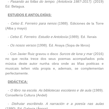
-
Pasando as follas do tempo. (Antoloxía 1987-2017)
. (2019)
Ed. Belagua.
ESTUDOS E ANTOLOXÍAS:
-
Celso E. Ferreiro para nenos
(1988). Ediciones de la Torre
(Alba y mayo)
-
Celso E. Ferreiro. Estudio e Antoloxía
(1989). Ed. Xerais
-
Os nosos versos
(1998). Ed. Anaya (Sopa de libros)
- Con Javier Ruiz gravou o disco
Surcos de luna y mar
(2016)
no que recita trece dos seus poemas acompañados pola
música deste autor nunha obra onde as liñas poéticas e
musicais teñen vida propia e, ademais, se complementan
perfectamente.
DIDÁCTICA:
-
O libro na escola. As bibliotecas escolares e de aula
(1989).
Consellería Cultura (Andel)
-
Disfrutar escribindo. A narración e a poesía nas aulas
(1990). Ed. Galaxia (Ágora)